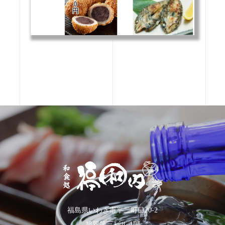
福島県いわき市平二町目20-2
旭翠第三ビル 1階